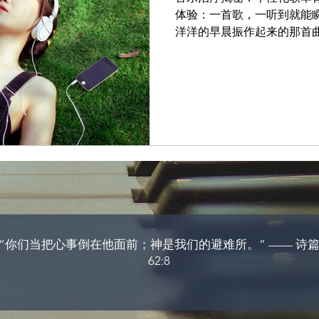
体验：一首歌，一听到就能
洋洋的早晨振作起来的那首
天后放松下来的那个歌单。 
论十分明确：并非所有音乐都
的个性化歌单——根据你的
其效果明显优于随机或通用的音乐聊天
算“有疗愈作用”？ 音乐治
演奏乐器）和接受式方法（
单）。一个具有治疗作用的
是经过精心挑选、能够在情
你走向目标状态的音乐。 同步原则：音乐治疗的核心工具
音乐治疗中制作歌单最重要
（Iso Principle）》
的音乐开始，然后逐渐过渡到
“你们当把心事倒在他面前；神是我们的避难所。” —— 诗
背后的原因在于：我们的大
62:8
你正处于焦虑和紧张中，突
曲，反而可能增加内心的抗拒