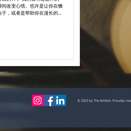
瞬间改变心情。也许是让你在懒
曲子，或者是帮助你在漫长的一
作为一名音乐治疗师，研究结
有同等效果。 为你量身定制
偏好和目标精心挑选的音乐——
。 什么样的歌单才
疗包含主动式方法（如创作歌曲、
如有意识地听音乐、制作歌
歌单，不只是你喜欢的音乐，而
感上与你当下状态对话、并引导
的概念之一，叫做《同步原则
。核心思路是： 从与你当前情绪相匹配
反映你期望情绪的音乐。 这
篇
© 2023 by The Artifact. Proudly cr
脑会抗拒情绪的突然切换。如果
然播放一首高亢激动的派对歌
感。 2024年发表于《音乐