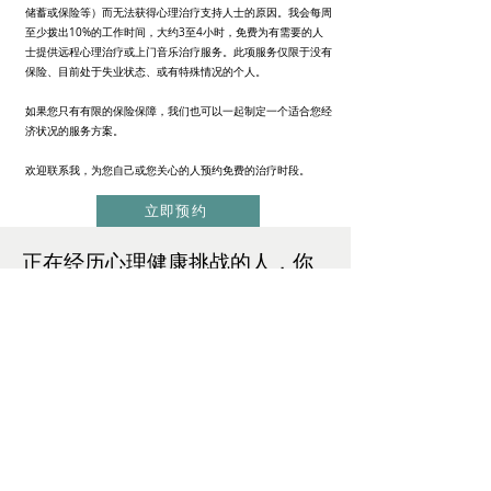
储蓄或保险等）而无法获得心理治疗支持人士的原因。我会每周
至少拨出10%的工作时间，大约3至4小时，免费为有需要的人
士提供远程心理治疗或上门音乐治疗服务。此项服务仅限于没有
保险、目前处于失业状态、或有特殊情况的个人。
如果您只有有限的保险保障，我们也可以一起制定一个适合您经
济状况的服务方案。
欢迎联系我，为您自己或您关心的人预约免费的治疗时段。
立即预约
正在经历心理健康挑战的人，你
可以帮助他们的方式：
请以同理心倾听，用真诚的态度去理解和支持他
们。孤独感会加剧心理健康（甚至身体健康）的
恶化，并可能引发共病问题。你的倾听与陪伴，
可能正是他们最需要的支持。
多了解心理健康知识，不仅能提升自己的意识，
也有助于去除对心理问题的偏见和污名化。
建议他们寻求专业的心理帮助。