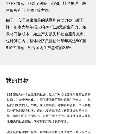
171亿加元，涵盖了医院、药物、社区护理、医
生服务和门诊治疗等方面。
由于与心理健康相关的缺勤和劳动力参与度下
降，加拿大每年损失约207亿加元的生产力。如
果将间接成本（如生产力损失和社会服务支出）
也计算在内，整体经济负担估计每年高达500至
510亿加元，约占国内生产总值的2.8%。
我的目标
我希望推动一个更健康的社会，让人们对心理健康问题有更多的
认识，并减少污名化。心理健康问题可能影响我们所有人——包
括我们所爱的人、邻居、家人和朋友。这种影响会从一个人的生
活中扩散到整个社区。通过七度关系理论，它最终会影响全世
界。但我们可以共同努力，对抗不断上升的心理健康问题以及与
之相关的社会偏见，来守护我们最珍视的东西。
这正是我希望伸出援手，帮助那些因缺乏经济能力（如没有个人